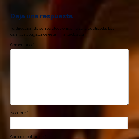
Deja una respuesta
Tu dirección de correo electrónico no será publicada.
Los
campos obligatorios están marcados con
*
Comentario
*
Nombre
*
Correo electrónico
*